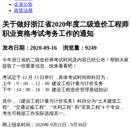
企业公告
政策法规
关于做好浙江省2020年度二级造价工程师
职业资格考试考务工作的通知
发布日期：2020-09-16 浏览量：9249
今年浙江省的二级造价师考试时间及内容已经公布！帮助大家
提取了一些重要信息，快来看看吧！
考试定于 12 月 13 日举行，具体考试时间和科目为：
上午：9：00 - 12：00 建设工程计量与计价实务
下午：14：00 - 16：30 建设工程造价管理基础知识
其中，《建设工程计量与计价实务》科目分为“土木建筑工
程”、“交通运输工程”、“水利工程” 和“安装工程”4 个专业，
考生可根据工作实际选报其一。
网上报名时间：2020年 9月21日 - 9月30日