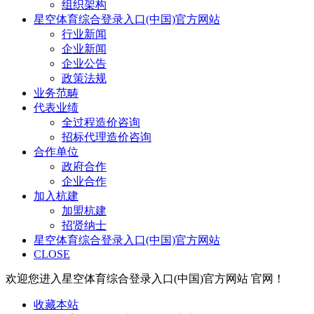
组织架构
星空体育综合登录入口(中国)官方网站
行业新闻
企业新闻
企业公告
政策法规
业务范畴
代表业绩
全过程造价咨询
招标代理造价咨询
合作单位
政府合作
企业合作
加入杭建
加盟杭建
招贤纳士
星空体育综合登录入口(中国)官方网站
CLOSE
欢迎您进入星空体育综合登录入口(中国)官方网站 官网！
收藏本站