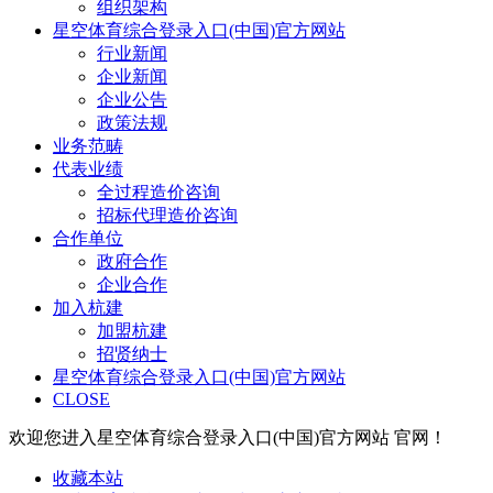
组织架构
星空体育综合登录入口(中国)官方网站
行业新闻
企业新闻
企业公告
政策法规
业务范畴
代表业绩
全过程造价咨询
招标代理造价咨询
合作单位
政府合作
企业合作
加入杭建
加盟杭建
招贤纳士
星空体育综合登录入口(中国)官方网站
CLOSE
欢迎您进入星空体育综合登录入口(中国)官方网站 官网！
收藏本站