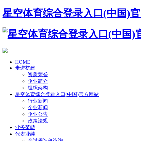
星空体育综合登录入口(中国)
HOME
走进杭建
资质荣誉
企业简介
组织架构
星空体育综合登录入口(中国)官方网站
行业新闻
企业新闻
企业公告
政策法规
业务范畴
代表业绩
全过程造价咨询