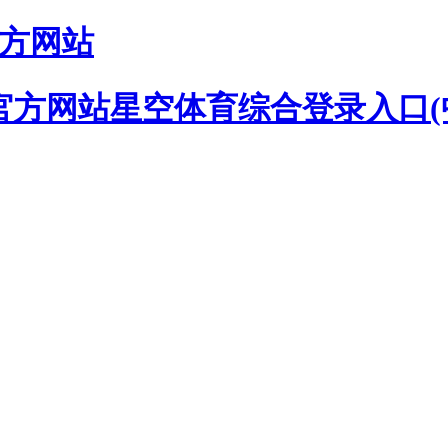
官方网站
星空体育综合登录入口(