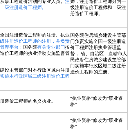
从事工程造价活动的专业人员。
注
师，注册造价工程师分为一
二级注册造价工程师。
级注册造价工程师和二级注
册造价工程师。
全国注册造价工程师的注册、执业
国务院住房城乡建设主管部
级注册造价工程师的注册，并负责
门负责实施全国一级注册造
管理平台；
国务院
有关专业部门
按
价工程师注册执业管理监
造价工程师的执业活动实施监督管
督， 省、自治区、直辖市人
民政府住房城乡建设主管部
门实施本行政区域二级注册
建设主管部门对本行政区域内注册
造价工程师的注册。
实施本行政区域二级注册造价工程
“执业资格”修改为“职业资
册造价工程师的名义执业。
格”
“执业资格”修改为“职业资
格”