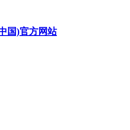
中国)官方网站