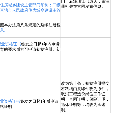
门，若注册证书遗失，由注
住房城乡建设主管部门印制；二级
册机关在官网发布信息。
直辖市人民政府住房城乡建设主管
照本办法第八条规定的延续注册程
息。
职业资格证书
签发之日起1年内申请
育的要求后方可申请初始注册。初
改为第十条，初始注册提交
材料均由复印件改为原件，
取消工程造价岗位工作证
明，合同证明，保险证明，
业资格证书
签发之日起1年后申请
退休证明等，均改为承诺
格证明；
制。