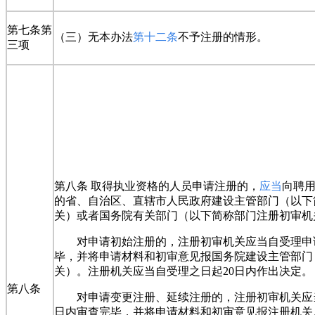
第七条第
（三）无本办法
第十二条
不予注册的情形。
三项
第八条 取得执业资格的人员申请注册的，
应当
向聘
的省、自治区、直辖市人民政府建设主管部门（以下
关）或者国务院有关部门（以下简称部门注册初审机
对申请初始注册的，注册初审机关应当自受理申请
毕，并将申请材料和初审意见报国务院建设主管部门
关）。注册机关应当自受理之日起20日内作出决定。
第八条
对申请变更注册、延续注册的，注册初审机关应当
日内审查完毕，并将申请材料和初审意见报注册机关