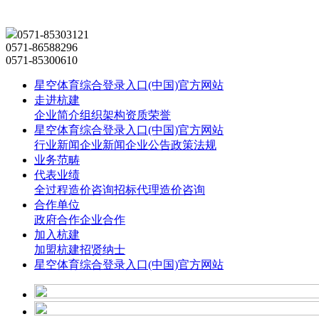
0571-85303121
0571-86588296
0571-85300610
星空体育综合登录入口(中国)官方网站
走进杭建
企业简介
组织架构
资质荣誉
星空体育综合登录入口(中国)官方网站
行业新闻
企业新闻
企业公告
政策法规
业务范畴
代表业绩
全过程造价咨询
招标代理造价咨询
合作单位
政府合作
企业合作
加入杭建
加盟杭建
招贤纳士
星空体育综合登录入口(中国)官方网站