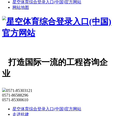
星空体育综合登录入口(中国)官方网站
网站地图
打造国际一流的工程咨询企
业
0571-85303121
0571-86588296
0571-85300610
星空体育综合登录入口(中国)官方网站
走进杭建