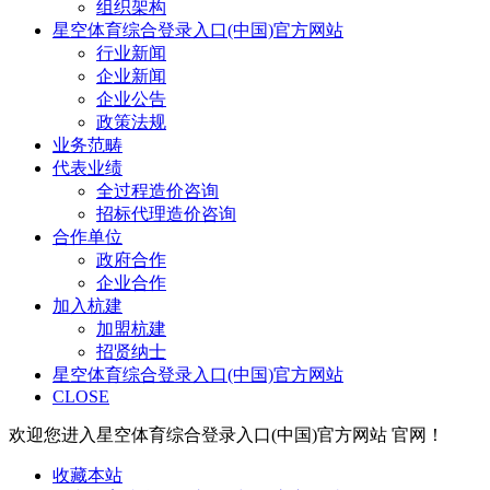
组织架构
星空体育综合登录入口(中国)官方网站
行业新闻
企业新闻
企业公告
政策法规
业务范畴
代表业绩
全过程造价咨询
招标代理造价咨询
合作单位
政府合作
企业合作
加入杭建
加盟杭建
招贤纳士
星空体育综合登录入口(中国)官方网站
CLOSE
欢迎您进入星空体育综合登录入口(中国)官方网站 官网！
收藏本站