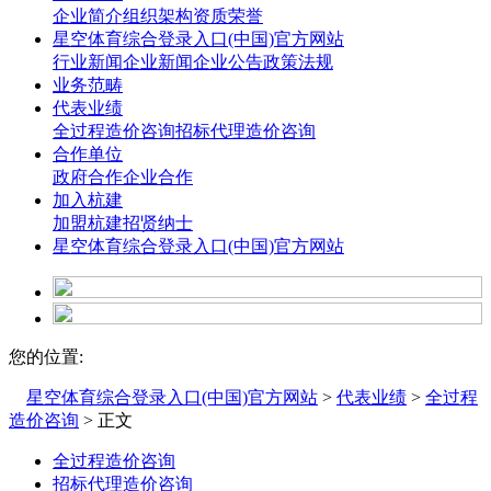
企业简介
组织架构
资质荣誉
星空体育综合登录入口(中国)官方网站
行业新闻
企业新闻
企业公告
政策法规
业务范畴
代表业绩
全过程造价咨询
招标代理造价咨询
合作单位
政府合作
企业合作
加入杭建
加盟杭建
招贤纳士
星空体育综合登录入口(中国)官方网站
您的位置:
星空体育综合登录入口(中国)官方网站
>
代表业绩
>
全过程
造价咨询
> 正文
全过程造价咨询
招标代理造价咨询