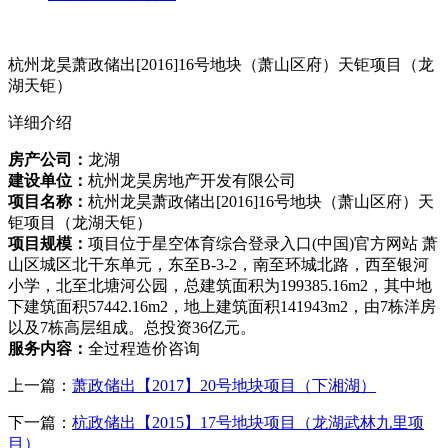
杭州龙昊萧政储出[2016]16号地块（萧山区府）天钜项目（龙
湖天钜）
详细介绍
房产公司：
龙湖
建设单位：
杭州龙昊房地产开发有限公司
项目名称：
杭州龙昊萧政储出[2016]16号地块（萧山区府）天
钜项目（龙湖天钜）
项目规模：
项目位于星空体育综合登录入口(中国)官方网站 萧
山区城区北干东单元，东至B-3-2，南至环城北路，西至银河
小学，北至北塘河公园，总建筑面积为199385.16m2，其中地
下建筑面积57442.16m2，地上建筑面积141943m2，由7栋洋房
以及7栋高层组成。总投资36亿元。
服务内容：
全过程造价咨询
上一篇：
萧政储出【2017】20号地块项目（下湘湖）
下一篇：
杭政储出【2015】17号地块项目（龙湖武林九里项
目）