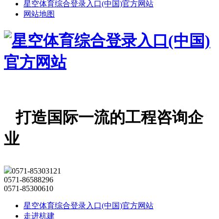
星空体育综合登录入口(中国)官方网站
网站地图
打造国际一流的工程咨询企
业
0571-85303121
0571-86588296
0571-85300610
星空体育综合登录入口(中国)官方网站
走进杭建