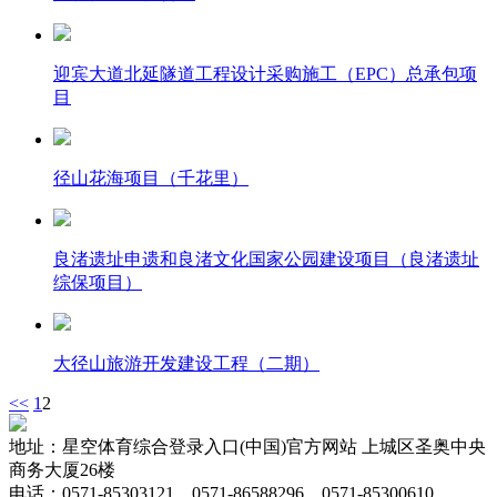
迎宾大道北延隧道工程设计采购施工（EPC）总承包项
目
径山花海项目（千花里）
良渚遗址申遗和良渚文化国家公园建设项目（良渚遗址
综保项目）
大径山旅游开发建设工程（二期）
<<
1
2
地址：星空体育综合登录入口(中国)官方网站 上城区圣奥中央
商务大厦26楼
电话：0571-85303121 0571-86588296 0571-85300610